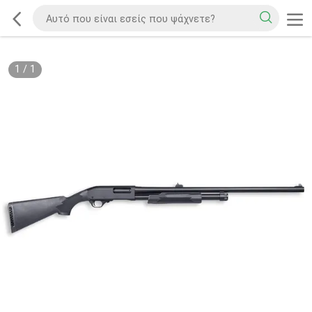
1
/
1