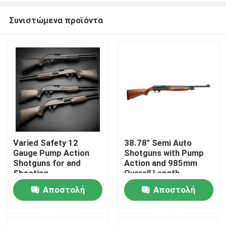
Συνιστώμενα προϊόντα
Varied Safety 12
38.78" Semi Auto
Gauge Pump Action
Shotguns with Pump
Σπίτι
Shotguns for and
Action and 985mm
Shooting
Overall Length
Performance
Αποστολή
Αποστολή
Προϊόντα
ερώτησης
ερώτησης
Σχετικά με εμάς