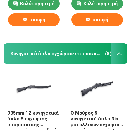
Καλύτερη τιμή
Καλύτερη τιμή
μετρητών ημι
αυτόματη τακτική
Επισκεψή εργοστασίου
επαφή
επαφή
Έλεγχος ποιότητας
Κυνηγετικά όπλα εγχώριας υπεράσπισης
(8)
Επικοινωνήστε μαζί μας
Ειδήσεις
Ζητήστε μια προσφορά
Κυνηγετικά όπλα δράσης αντλιών
985mm 12 κυνηγετικά
Ο Μαύρος 5
όπλα 5 εγχώριας
κυνηγετικά όπλα 3in
υπεράσπισης
μεταλλινών εγχώριας
Ημι αυτόματα κυνηγετικά όπλα
μετρητών περιοδικό
υπεράσπισης κύκλων