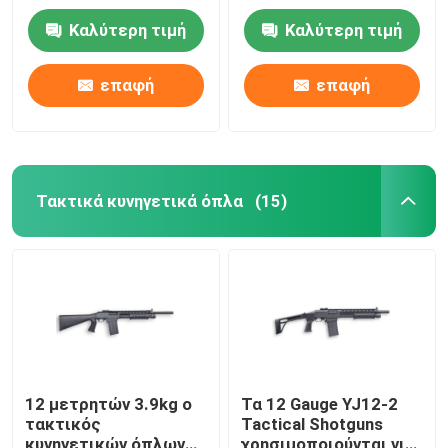
κύκλων
κυνηγετικό όπλο
Καλύτερη τιμή
Καλύτερη τιμή
δράσης αντλιών
Κυνηγετικά όπλα εγχώριας υπεράσπισης
αιθουσών
επαφή
επαφή
Τακτικά κυνηγετικά όπλα
Τουφέκια δράσης μπουλονιών
Τακτικά κυνηγετικά όπλα
(15)
Ημι αυτόματα τουφέκια
Κυνηγετικά όπλα και κάτω
Ενιαία πυροβοληθε'ντα κυνηγετικά όπλα
12 μετρητών 3.9kg ο
Τα 12 Gauge YJ12-2
τακτικός
Tactical Shotguns
Πυροβοληθε'ντα μέρη πυροβόλων όπλων
κυνηγετικών όπλων
χρησιμοποιούνται για