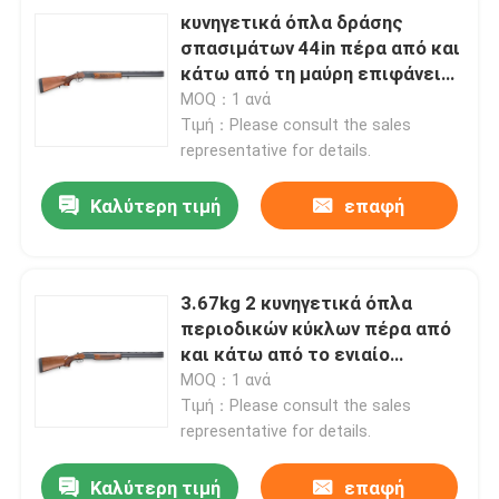
κυνηγετικά όπλα δράσης
σπασιμάτων 44in πέρα από και
κάτω από τη μαύρη επιφάνεια
μεταλλινών 12 μετρητών
MOQ：1 ανά
Τιμή：Please consult the sales
representative for details.
Καλύτερη τιμή
επαφή
3.67kg 2 κυνηγετικά όπλα
περιοδικών κύκλων πέρα από
και κάτω από το ενιαίο
πυροβοληθε'ν κυνηγετικό όπλο
MOQ：1 ανά
δράσης σπασιμάτων
Τιμή：Please consult the sales
representative for details.
Καλύτερη τιμή
επαφή