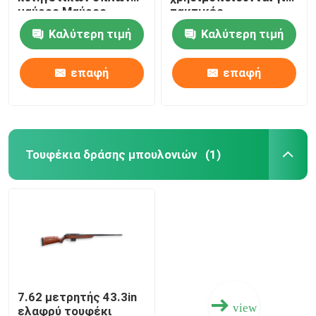
μαύρος Μαύρος
τακτικές
μεταλλινών
Πυρομαχικά κυνηγετικών όπλων
Καλύτερη τιμή
Καλύτερη τιμή
κυνηγετικών όπλων
άσσων τακτικός
επαφή
επαφή
Εξαρτήματα πυροβόλων όπλων
Οπτική πυροβόλων όπλων
Τουφέκια δράσης μπουλονιών
(1)
7.62 μετρητής 43.3in
view
ελαφρύ τουφέκι