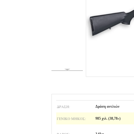
ΔΡΆΣΗ:
Δράση αντλιών
ΓΕΝΙΚΌ ΜΉΚΟΣ:
985 χιλ. (38,78»)