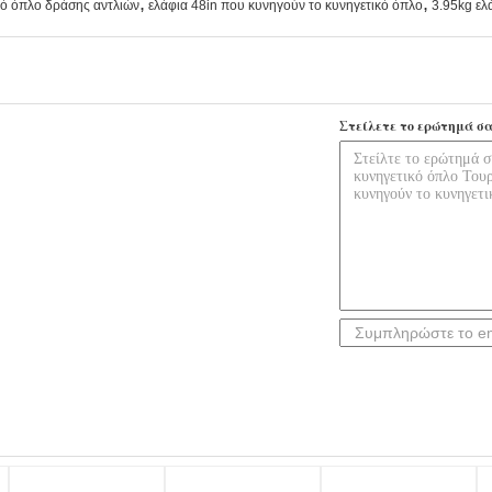
,
,
ικό όπλο δράσης αντλιών
ελάφια 48in που κυνηγούν το κυνηγετικό όπλο
3.95kg ελ
Στείλετε το ερώτημά σα