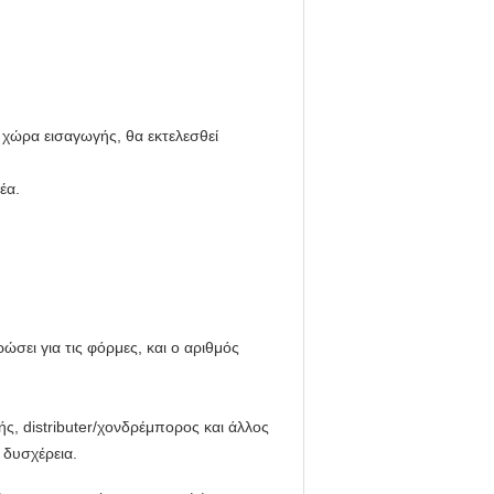
η χώρα εισαγωγής, θα εκτελεσθεί
έα.
ώσει για τις φόρμες, και ο αριθμός
ς, distributer/χονδρέμπορος και άλλος
 δυσχέρεια.