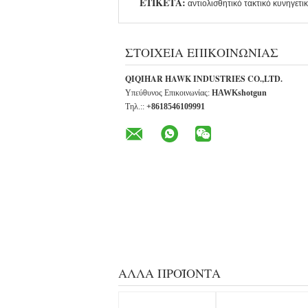
ΕΤΙΚΈΤΑ:
αντιολισθητικό τακτικό κυνηγετ
ΣΤΟΙΧΕΊΑ ΕΠΙΚΟΙΝΩΝΊΑΣ
QIQIHAR HAWK INDUSTRIES CO.,LTD.
Υπεύθυνος Επικοινωνίας:
HAWKshotgun
Τηλ.::
+8618546109991
ΆΛΛΑ ΠΡΟΪΌΝΤΑ