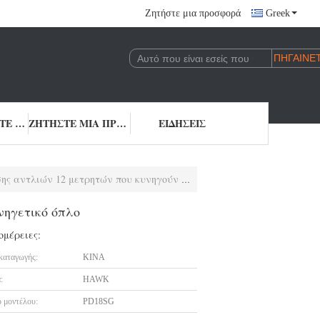
Ζητήστε μια προσφορά
Greek
ΕΠΙΚΟΙΝΩΝΉΣΤΕ ΜΑΖΊ ΜΑΣ
ΖΗΤΉΣΤΕ ΜΙΑ ΠΡΟΣΦΟΡΆ
ΕΙΔΉΣΕΙΣ
ών 12 μετρητών που κυνηγούν το κυνηγετικό όπλο
νηγετικό όπλο
ομέρειες:
καταγωγής:
ΚΙΝΑ
:
HAWK
 μοντέλου:
PD18SG