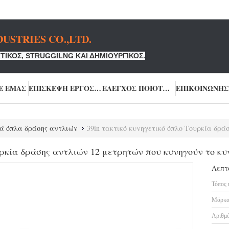
USTRIES CO.,LTD.
ΤΙΚΌΣ, STRUGGILNG ΚΑΙ ΔΗΜΙΟΥΡΓΙΚΌΣ.
Ε ΕΜΆΣ
ΕΠΙΣΚΕΨΉ ΕΡΓΟΣΤΑΣΊΟΥ
ΈΛΕΓΧΟΣ ΠΟΙΌΤΗΤΑΣ
ά όπλα δράσης αντλιών
39in τακτικό κυνηγετικό όπλο Τουρκία δράσης αντλι
υρκία δράσης αντλιών 12 μετρητών που κυνηγούν το κυ
Λεπτ
Τόπος 
Μάρκα
Αριθμό