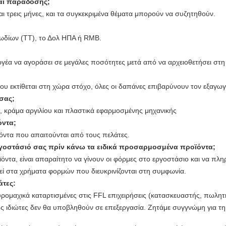
αι παράδοσης;
 τρεις μήνες, και τα συγκεκριμένα θέματα μπορούν να συζητηθούν.
ωδίων (TT), το Δολ ΗΠΑ ή RMB.
αγωγέα να αγοράσει σε μεγάλες ποσότητες μετά από να αρχειοθετήσει στ
 που εκτίθεται στη χώρα στόχο, όλες οι δαπάνες επιβαρύνουν τον εξαγωγ
 σας;
ς, κράμα αργιλίου και πλαστικά εφαρμοσμένης μηχανικής
ντα;
όντα που απαιτούνται από τους πελάτες.
γοστάσιό σας πρίν κάνω τα ειδικά προσαρμοσμένα προϊόντα;
όντα, είναι απαραίτητο να γίνουν οι φόρμες στο εργοστάσιο και να πληρ
ί στα χρήματα φορμών που διευκρινίζονται στη συμφωνία.
άτες:
ρομαχικά καταρτισμένες στις FFL επιχειρήσεις (κατασκευαστής, πωλητή
υς ιδιώτες δεν θα υποβληθούν σε επεξεργασία. Ζητάμε συγγνώμη για τη