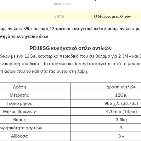
5
ΦΟΡΤΊΩΝ:
ΛΉΞΗ:
Ο Μαύρος μεταλλινών
σης αντλιών 39in τακτικό
12 τακτικό κυνηγετικό όπλο δράσης αντλιών μ
,
υνηγά το κυνηγετικό όπλο
PD18SG
κυνηγετικό όπλο αντλιών
λιών με ένα 12Ga. εσωτερικό περιοδικό που σε θάλαμο για 2 3/4» και 3
την κορυφή του δέκτη. Το απόθεμα και forend αποτελείται από το μαύρ
 πιάσιμο που το καθιστά πιό άνετο στη λαβή.
Δράση
Δράση αντλιών
Μετρητής
12Ga.
Γενικό μήκος
985 χιλ. (38,78»)
Μήκος βαρελιών
470mm (18,5»)
Βάρος
3.6kg
ωρητικότητα φορτίων
5
Αίθουσα
3 «