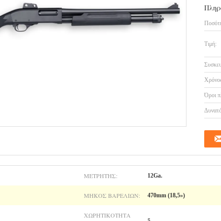
Πληρ
Ποσότη
Τιμή:
Συσκευ
Χρόνος
Όροι π
Δυνατό
ΜΕΤΡΗΤΉΣ:
12Ga.
ΜΉΚΟΣ ΒΑΡΕΛΙΏΝ:
470mm (18,5»)
ΧΩΡΗΤΙΚΌΤΗΤΑ