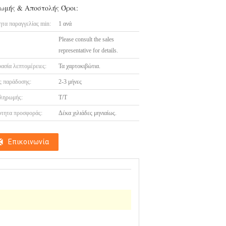
ωμής & Αποστολής Όροι:
τα παραγγελίας min:
1 ανά
Please consult the sales
representative for details.
ασία λεπτομέρειες:
Τα χαρτοκιβώτια.
 παράδοσης:
2-3 μήνες
ληρωμής:
T/T
τητα προσφοράς:
Δέκα χιλιάδες μηνιαίως.
Επικοινωνία