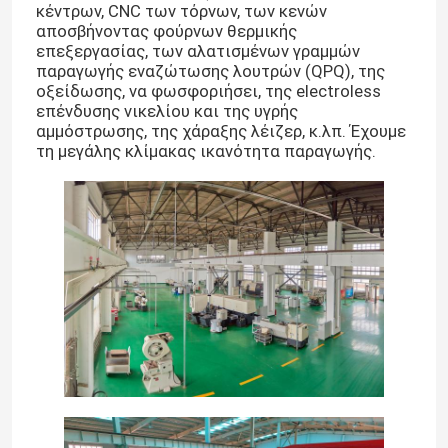
κέντρων, CNC των τόρνων, των κενών
αποσβήνοντας φούρνων θερμικής
επεξεργασίας, των αλατισμένων γραμμών
παραγωγής εναζώτωσης λουτρών (QPQ), της
οξείδωσης, να φωσφοριήσει, της electroless
επένδυσης νικελίου και της υγρής
αμμόστρωσης, της χάραξης λέιζερ, κ.λπ. Έχουμε
τη μεγάλης κλίμακας ικανότητα παραγωγής.