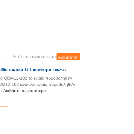
30in τακτικά 12 1 ικανότητα κύκλων
λο QDM12-102 το ενιαίο πυροβοληθε'ν
QDM12-102 είναι ένα ενιαίο πυροβοληθε'ν
.
Διαβάστε περισσότερα