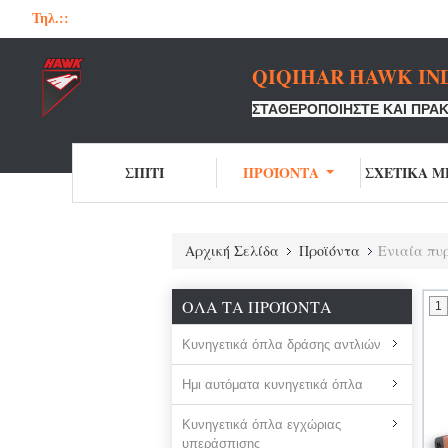
Τηλ.::
QIQIHAR HAWK IND
ΣΤΑΘΕΡΟΠΟΙΉΣΤΕ ΚΑΙ ΠΡΑΚ
ΣΠΊΤΙ
ΠΡΟΪΌΝΤΑ
ΣΧΕΤΙΚΆ Μ
Αρχική Σελίδα
Προϊόντα
Ενιαία πυ
ΌΛΑ ΤΑ ΠΡΟΪΌΝΤΑ
1
Κυνηγετικά όπλα δράσης αντλιών
Ημι αυτόματα κυνηγετικά όπλα
Κυνηγετικά όπλα εγχώριας
υπεράσπισης