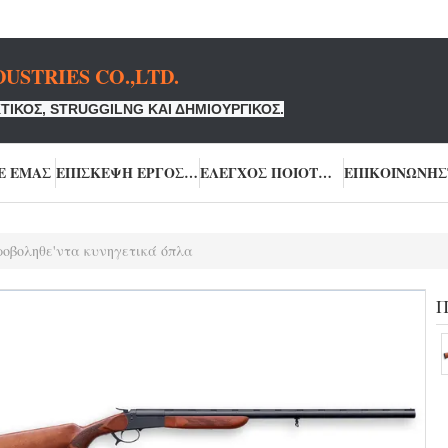
USTRIES CO.,LTD.
ΤΙΚΌΣ, STRUGGILNG ΚΑΙ ΔΗΜΙΟΥΡΓΙΚΌΣ.
Ε ΕΜΆΣ
ΕΠΙΣΚΕΨΉ ΕΡΓΟΣΤΑΣΊΟΥ
ΈΛΕΓΧΟΣ ΠΟΙΌΤΗΤΑΣ
ροβοληθε'ντα κυνηγετικά όπλα
Π