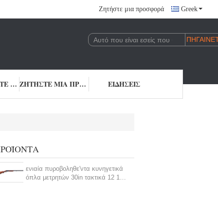
Ζητήστε μια προσφορά
Greek
ΕΠΙΚΟΙΝΩΝΉΣΤΕ ΜΑΖΊ ΜΑΣ
ΖΗΤΉΣΤΕ ΜΙΑ ΠΡΟΣΦΟΡΆ
ΕΙΔΉΣΕΙΣ
ΡΟΪΌΝΤΑ
ενιαία πυροβοληθε'ντα κυνηγετικά
όπλα μετρητών 30in τακτικά 12 1
ικανότητα κύκλων