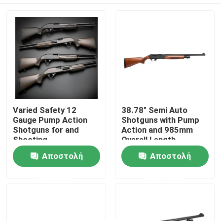
Varied Safety 12
38.78" Semi Auto
Gauge Pump Action
Shotguns with Pump
Shotguns for and
Action and 985mm
Shooting
Overall Length
Performance
Σπίτι
Αποστολή
Αποστολή
ερώτησης
ερώτησης
Προϊόντα
Σχετικά με εμάς