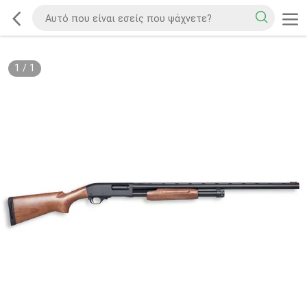
1
/
1