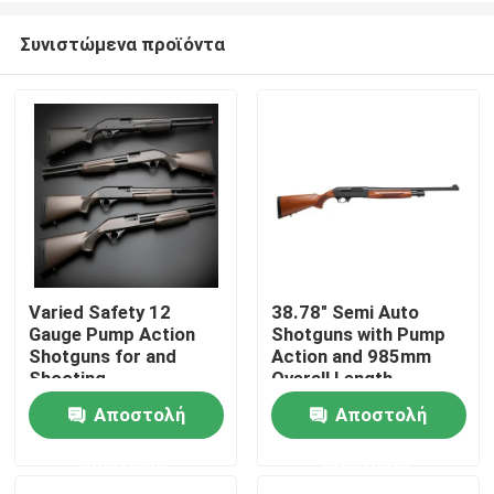
Συνιστώμενα προϊόντα
Varied Safety 12
38.78" Semi Auto
Gauge Pump Action
Shotguns with Pump
Σπίτι
Shotguns for and
Action and 985mm
Shooting
Overall Length
Performance
Αποστολή
Αποστολή
Προϊόντα
ερώτησης
ερώτησης
Σχετικά με εμάς