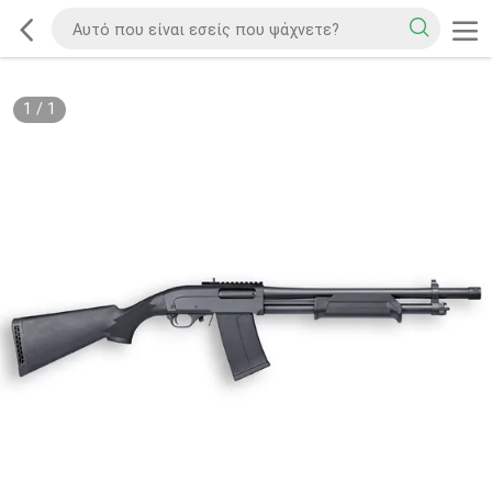
1
/
1