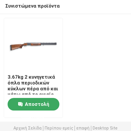
Συνιστώμενα προϊόντα
3.67kg 2 κυνηγετικά
όπλα περιοδικών
κύκλων πέρα από και
Σπίτι
κάτω από το ενιαίο
πυροβοληθε'ν
Αποστολή
κυνηγετικό όπλο
Προϊόντα
δράσης σπασιμάτων
ερώτησης
Αρχική Σελίδα
Περίπου εμείς
επαφή
Desktop Site
Σχετικά με εμάς