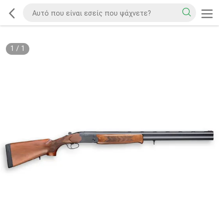
1
/
1