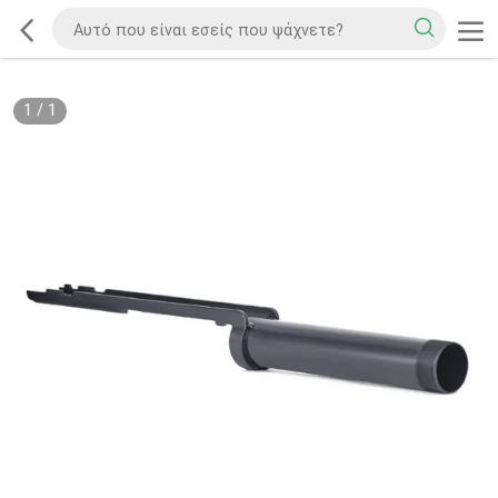
1
/
1