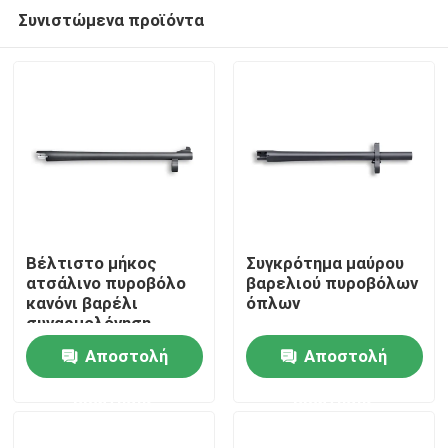
Συνιστώμενα προϊόντα
Βέλτιστο μήκος
Συγκρότημα μαύρου
ατσάλινο πυροβόλο
βαρελιού πυροβόλων
κανόνι βαρέλι
όπλων
Σπίτι
συναρμολόγηση
425mm 16,73 "βαρύ
Αποστολή
Αποστολή
φορτίο
Προϊόντα
ερώτησης
ερώτησης
Σχετικά με εμάς