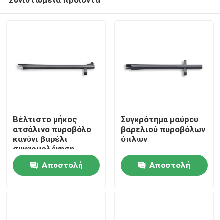
Βέλτιστο μήκος
Συγκρότημα μαύρου
ατσάλινο πυροβόλο
βαρελιού πυροβόλων
κανόνι βαρέλι
όπλων
συναρμολόγηση
Σπίτι
425mm 16,73 "βαρύ
Αποστολή
Αποστολή
φορτίο
ερώτησης
ερώτησης
Προϊόντα
Σχετικά με εμάς