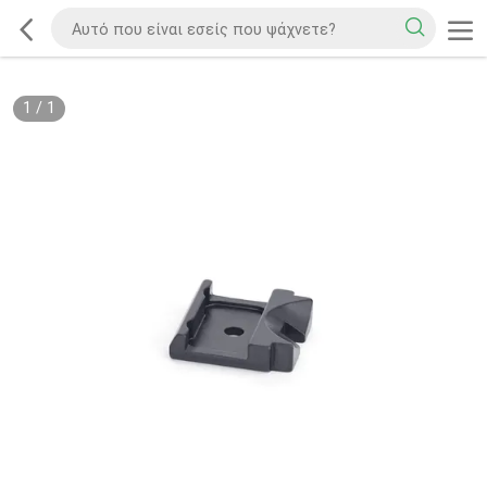
1
/
1