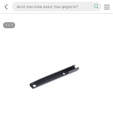
1
/
1