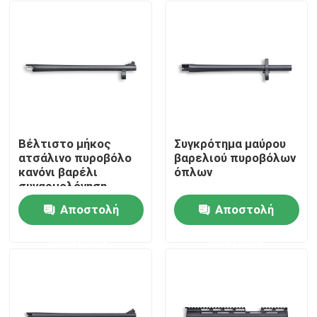
Βέλτιστο μήκος
Συγκρότημα μαύρου
ατσάλινο πυροβόλο
βαρελιού πυροβόλων
κανόνι βαρέλι
όπλων
συναρμολόγηση
425mm 16,73 "βαρύ
Αποστολή
Αποστολή
φορτίο
Σπίτι
ερώτησης
ερώτησης
Προϊόντα
Σχετικά με εμάς