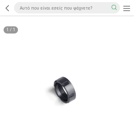
1
/
1