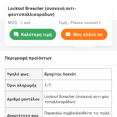
Locknut Breacher (συσκευή αντι-
ψευτοπαλλικαράδων)
MOQ：1 ανά
Τιμή：Please consult the sales representative for details.
Καλύτερη τιμή
Μας ελάτε σε
επαφή με
Περιγραφή προϊόντων
Υψηλό φως:
Βραχίτης Λοκνάτ
Όροι πληρωμής
T/T
Locknut Breacher (συσκευή αντι-ψευ
Αριθμό μοντέλου
τοπαλλικαράδων)
Παρακαλώ συμβουλευθείτε τις πωλή
Δυνατότητα προ