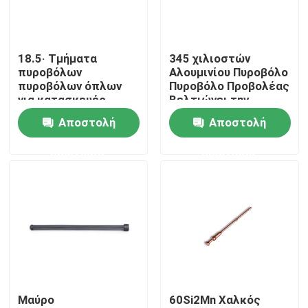
Επισκεψή εργοστασίου
18.5· Τμήματα
345 χιλιοστών
πυροβόλων
Αλουμινίου Πυροβόλο
Έλεγχος ποιότητας
πυροβόλων όπλων
Πυροβόλο Προβολέας
για κατασκευές
Βελτιώνει την
χάλυβα CIP ή SAAMI
εμπειρία του
Αποστολή
Αποστολή
Επικοινωνήστε μαζί μας
πυροβολισμού
Ελαφρύ
ερώτησης
ερώτησης
Ειδήσεις
Ζητήστε μια προσφορά
Κυνηγετικά όπλα δράσης αντλιών
Μαύρο
60Si2Mn Χαλκός
Ημι αυτόματα κυνηγετικά όπλα