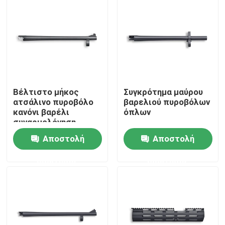
Βέλτιστο μήκος
Συγκρότημα μαύρου
ατσάλινο πυροβόλο
βαρελιού πυροβόλων
κανόνι βαρέλι
όπλων
συναρμολόγηση
425mm 16,73 "βαρύ
Αποστολή
Αποστολή
φορτίο
Σπίτι
ερώτησης
ερώτησης
Προϊόντα
Σχετικά με εμάς