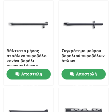
Βέλτιστο μήκος
Συγκρότημα μαύρου
ατσάλινο πυροβόλο
βαρελιού πυροβόλων
κανόνι βαρέλι
όπλων
συναρμολόγηση
425mm 16,73 "βαρύ
Αποστολή
Αποστολή
φορτίο
Σπίτι
ερώτησης
ερώτησης
Προϊόντα
Σχετικά με εμάς