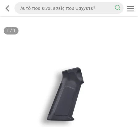
1
/
1