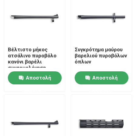
Βέλτιστο μήκος
Συγκρότημα μαύρου
ατσάλινο πυροβόλο
βαρελιού πυροβόλων
κανόνι βαρέλι
όπλων
συναρμολόγηση
425mm 16,73 "βαρύ
Αποστολή
Αποστολή
φορτίο
ερώτησης
ερώτησης
Σπίτι
Προϊόντα
Σχετικά με εμάς