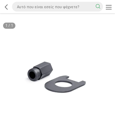
1
/
1