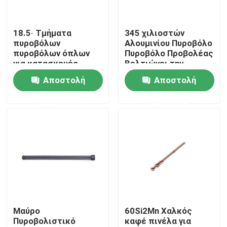
Επισκεψή εργοστασίου
18.5· Τμήματα
345 χιλιοστών
πυροβόλων
Αλουμινίου Πυροβόλο
πυροβόλων όπλων
Πυροβόλο Προβολέας
Έλεγχος ποιότητας
για κατασκευές
Βελτιώνει την
χάλυβα CIP ή SAAMI
εμπειρία του
Αποστολή
Αποστολή
πυροβολισμού
Επικοινωνήστε μαζί μας
Ελαφρύ
ερώτησης
ερώτησης
Ειδήσεις
Ζητήστε μια προσφορά
Κυνηγετικά όπλα δράσης αντλιών
Μαύρο
60Si2Mn Χαλκός
Πυροβολιστικό
καφέ πινέλα για
Ημι αυτόματα κυνηγετικά όπλα