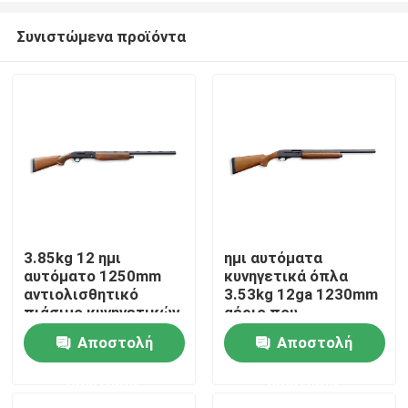
Συνιστώμενα προϊόντα
3.85kg 12 ημι
ημι αυτόματα
αυτόματο 1250mm
κυνηγετικά όπλα
Σπίτι
αντιολισθητικό
3.53kg 12ga 1230mm
πιάσιμο κυνηγετικών
αέριο που
όπλων μετρητών
χρησιμοποιείται
Αποστολή
Αποστολή
Προϊόντα
ερώτησης
ερώτησης
Σχετικά με εμάς