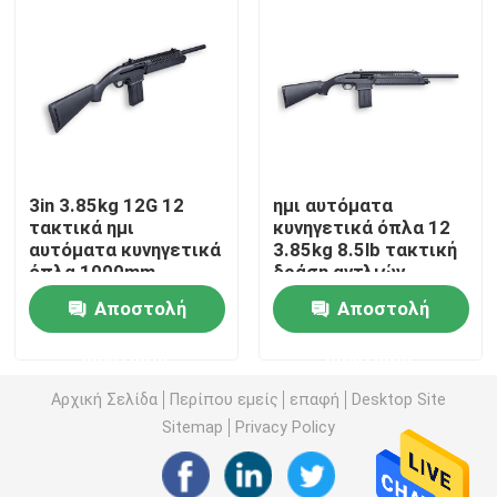
Επισκεψή εργοστασίου
Έλεγχος ποιότητας
Επικοινωνήστε μαζί μας
3in 3.85kg 12G 12
ημι αυτόματα
τακτικά ημι
κυνηγετικά όπλα 12
αυτόματα κυνηγετικά
3.85kg 8.5lb τακτική
όπλα 1000mm
δράση αντλιών
Ειδήσεις
μετρητών
μετρητών
Αποστολή
Αποστολή
Ζητήστε μια προσφορά
ερώτησης
ερώτησης
Αρχική Σελίδα
Περίπου εμείς
επαφή
Desktop Site
Κυνηγετικά όπλα δράσης αντλιών
Sitemap
Privacy Policy
Ημι αυτόματα κυνηγετικά όπλα