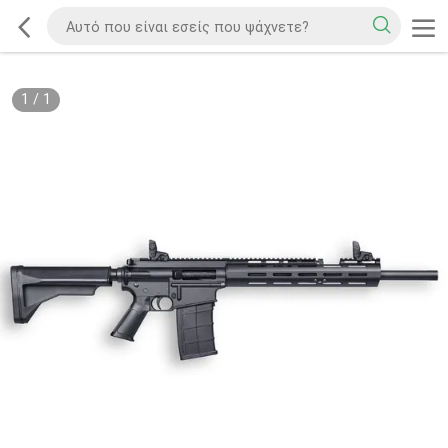
1
/
1