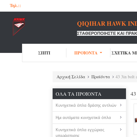
Τηλ.::
QIQIHAR HAWK IND
ΣΤΑΘΕΡΟΠΟΙΉΣΤΕ ΚΑΙ ΠΡΑΚ
ΣΠΊΤΙ
ΠΡΟΪΌΝΤΑ
ΣΧΕΤΙΚΆ Μ
Αρχική Σελίδα
Προϊόντα
43 3in bolt a
43
ΌΛΑ ΤΑ ΠΡΟΪΌΝΤΑ
Κυνηγετικά όπλα δράσης αντλιών
Ημι αυτόματα κυνηγετικά όπλα
Κυνηγετικά όπλα εγχώριας
υπεράσπισης