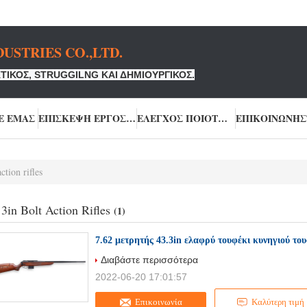
USTRIES CO.,LTD.
ΤΙΚΌΣ, STRUGGILNG ΚΑΙ ΔΗΜΙΟΥΡΓΙΚΌΣ.
Ε ΕΜΆΣ
ΕΠΙΣΚΕΨΉ ΕΡΓΟΣΤΑΣΊΟΥ
ΈΛΕΓΧΟΣ ΠΟΙΌΤΗΤΑΣ
ction rifles
 3in Bolt Action Rifles
(1)
7.62 μετρητής 43.3in ελαφρύ τουφέκι κυνηγιού τ
Διαβάστε περισσότερα
2022-06-20 17:01:57
Επικοινωνία
Καλύτερη τιμή