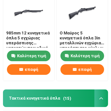
Επισκεψή εργοστασίου
Έλεγχος ποιότητας
985mm 12 κυνηγετικά
Ο Μαύρος 5
όπλα 5 εγχώριας
κυνηγετικά όπλα 3in
υπεράσπισης
μεταλλινών εγχώριας
Επικοινωνήστε μαζί μας
μετρητών περιοδικό
υπεράσπισης κύκλων
κύκλων
κυνηγετικό όπλο
Καλύτερη τιμή
Καλύτερη τιμή
δράσης αντλιών
Ειδήσεις
αιθουσών
επαφή
επαφή
Ζητήστε μια προσφορά
Κυνηγετικά όπλα δράσης αντλιών
Τακτικά κυνηγετικά όπλα
(15)
Ημι αυτόματα κυνηγετικά όπλα