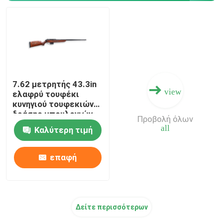
Πυρομαχικά κυνηγετικών όπλων
Εξαρτήματα πυροβόλων όπλων
7.62 μετρητής 43.3in
Οπτική πυροβόλων όπλων
view
ελαφρύ τουφέκι
κυνηγιού τουφεκιών
δράσης μπουλονιών
Προβολή όλων
all
Καλύτερη τιμή
επαφή
Δείτε περισσότερων