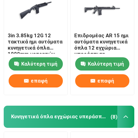
3in 3.85kg 12G 12
Επιδρομέας AR 15 ημι
τακτικά ημι αυτόματα
αυτόματα κυνηγετικά
κυνηγετικά όπλα
όπλα 12 εγχώρια
1000mm μετρητών
υπεράσπιση
κυνηγετικών όπλων
Καλύτερη τιμή
Καλύτερη τιμή
μετρητών ημι
αυτόματη τακτική
επαφή
επαφή
Σπίτι
Κυνηγετικά όπλα εγχώριας υπεράσπισης
Προϊόντα
(8)
Σχετικά με εμάς