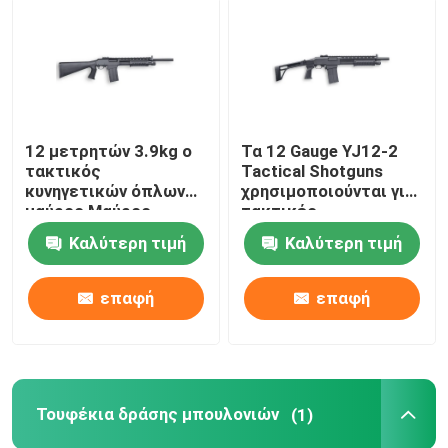
Κυνηγετικά όπλα εγχώριας υπεράσπισης
Τακτικά κυνηγετικά όπλα
12 μετρητών 3.9kg ο
Τα 12 Gauge YJ12-2
τακτικός
Tactical Shotguns
Τουφέκια δράσης μπουλονιών
κυνηγετικών όπλων
χρησιμοποιούνται για
μαύρος Μαύρος
τακτικές
μεταλλινών
Ημι αυτόματα τουφέκια
Καλύτερη τιμή
Καλύτερη τιμή
κυνηγετικών όπλων
άσσων τακτικός
επαφή
επαφή
Κυνηγετικά όπλα και κάτω
Ενιαία πυροβοληθε'ντα κυνηγετικά όπλα
Τουφέκια δράσης μπουλονιών
(1)
Πυροβοληθε'ντα μέρη πυροβόλων όπλων