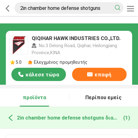
QIQIHAR HAWK INDUSTRIES CO.,LTD.
No.3 Delong Road, Qiqihar, Heilongjiang
Province,ΚΙΝΑ
5.0
Ελεγχμένος προμηθευτής
κάλεσε τώρα
επαφή
προϊόντα
Περίπου εμείς
2in chamber home defense shotguns διαδικτυακή κατασκευή
(1)